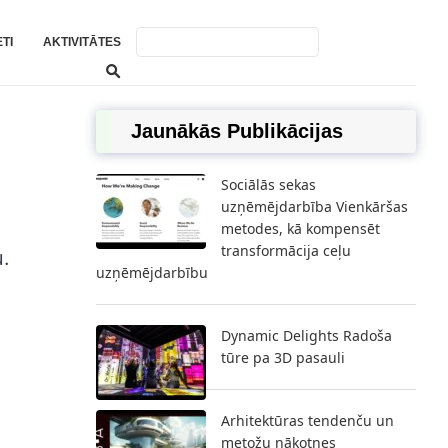
TI
AKTIVITĀTES
Jaunākās Publikācijas
Sociālās sekas
uzņēmējdarbība Vienkāršas
metodes, kā kompensēt
transformācija ceļu
.
uzņēmējdarbību
Dynamic Delights Radoša
tūre pa 3D pasauli
Arhitektūras tendenču un
metožu nākotnes