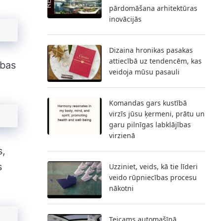
pārdomāšana arhitektūras
inovācijās
Dizaina hronikas pasakas
attiecībā uz tendencēm, kas
ības
veidoja mūsu pasauli
Komandas gars kustībā
virzīs jūsu ķermeni, prātu un
garu pilnīgas labklājības
virzienā
s,
s
Uzziniet, veids, kā tie līderi
veido rūpniecības procesu
nākotni
Teicams automašīnā