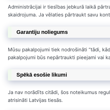
Administrācijai ir tiesības jebkurā laikā pā
skaidrojuma. Ja vēlaties pārtraukt savu kont
Garantiju noliegums
Mūsu pakalpojumi tiek nodrošināti “tādi, kād
pakalpojumi būs nepārtraukti pieejami vai k
Spēkā esošie likumi
Ja nav norādīts citādi, šos noteikumus regulē
atrisināti Latvijas tiesās.