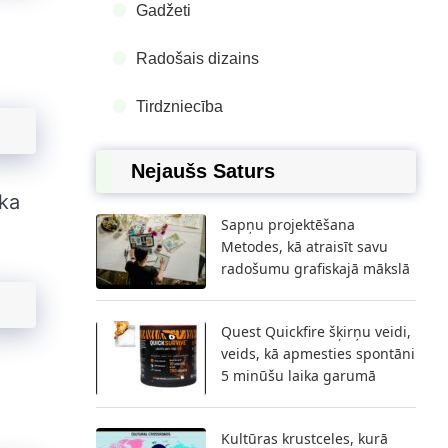
Gadžeti
Radošais dizains
Tirdzniecība
Nejaušs Saturs
 ka
Sapņu projektēšana
Metodes, kā atraisīt savu
radošumu grafiskajā mākslā
Quest Quickfire šķirņu veidi,
veids, kā apmesties spontāni
5 minūšu laika garumā
Kultūras krustceles, kurā