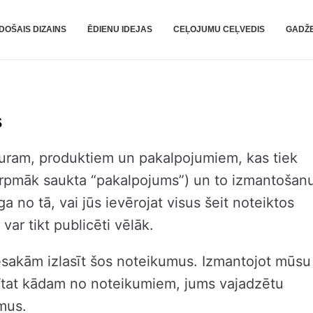
DOŠAIS DIZAINS
ĒDIENU IDEJAS
CEĻOJUMU CEĻVEDIS
GADŽE
s
aturam, produktiem un pakalpojumiem, kas tiek
rpmāk saukta “pakalpojums”) un to izmantošanu
 no tā, vai jūs ievērojat visus šeit noteiktos
ar tikt publicēti vēlāk.
sakām izlasīt šos noteikumus. Izmantojot mūsu
rītat kādam no noteikumiem, jums vajadzētu
mus.