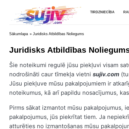
Sujiv.com
TIRDZNIECĪBA
RA
Sākumlapa
» Juridisks Atbildības Noliegums
Juridisks Atbildības Noliegum
Šie noteikumi regulē jūsu piekļuvi visam s
nodrošināti caur tīmekļa vietni
sujiv.com
(tu
Jūsu piekļuve mūsu pakalpojumiem ir atkarīga
noteikumus, kā arī papildu nosacījumus, kas v
Pirms sākat izmantot mūsu pakalpojumus, ie
pakalpojumus, jūs piekrītat tiem. Ja nepiek
atturēties no izmantošanas mūsu pakalpoju