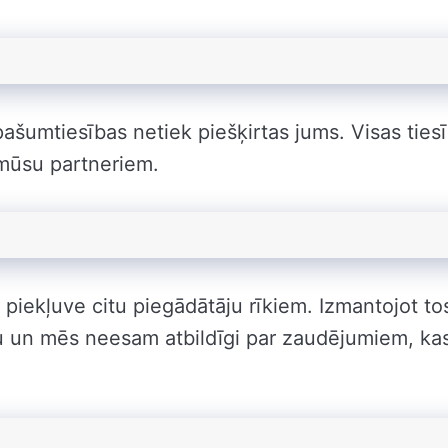
ašumtiesības netiek piešķirtas jums. Visas ties
mūsu partneriem.
 piekļuve citu piegādātāju rīkiem. Izmantojot to
sku un mēs neesam atbildīgi par zaudējumiem, ka