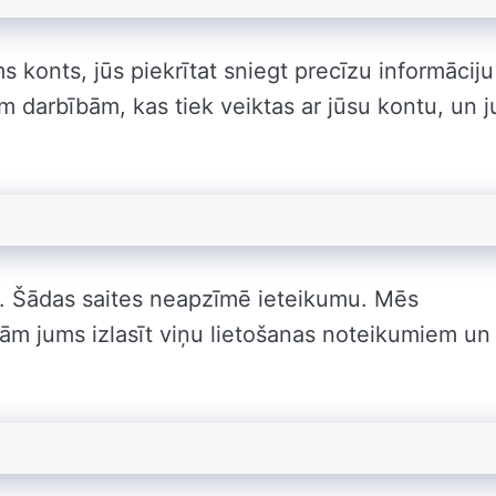
 konts, jūs piekrītat sniegt precīzu informāciju
isām darbībām, kas tiek veiktas ar jūsu kontu, un 
s. Šādas saites neapzīmē ieteikumu. Mēs
kām jums izlasīt viņu lietošanas noteikumiem un