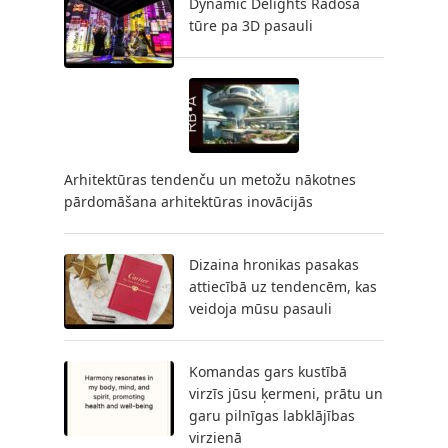
Dynamic Delights Radoša
tūre pa 3D pasauli
Arhitektūras tendenču un metožu nākotnes
pārdomāšana arhitektūras inovācijās
Dizaina hronikas pasakas
attiecībā uz tendencēm, kas
veidoja mūsu pasauli
Komandas gars kustībā
virzīs jūsu ķermeni, prātu un
garu pilnīgas labklājības
virzienā