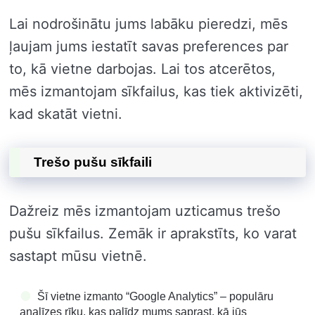
Lai nodrošinātu jums labāku pieredzi, mēs
ļaujam jums iestatīt savas preferences par
to, kā vietne darbojas. Lai tos atcerētos,
mēs izmantojam sīkfailus, kas tiek aktivizēti,
kad skatāt vietni.
Trešo pušu sīkfaili
Dažreiz mēs izmantojam uzticamus trešo
pušu sīkfailus. Zemāk ir aprakstīts, ko varat
sastapt mūsu vietnē.
Šī vietne izmanto “Google Analytics” – populāru
analīzes rīku, kas palīdz mums saprast, kā jūs