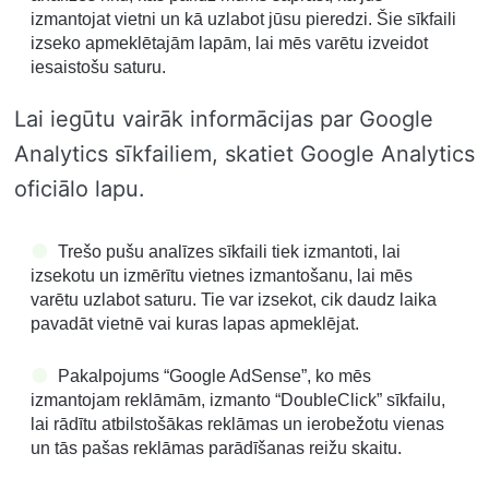
izmantojat vietni un kā uzlabot jūsu pieredzi. Šie sīkfaili
izseko apmeklētajām lapām, lai mēs varētu izveidot
iesaistošu saturu.
Lai iegūtu vairāk informācijas par Google
Analytics sīkfailiem, skatiet Google Analytics
oficiālo lapu.
Trešo pušu analīzes sīkfaili tiek izmantoti, lai
izsekotu un izmērītu vietnes izmantošanu, lai mēs
varētu uzlabot saturu. Tie var izsekot, cik daudz laika
pavadāt vietnē vai kuras lapas apmeklējat.
Pakalpojums “Google AdSense”, ko mēs
izmantojam reklāmām, izmanto “DoubleClick” sīkfailu,
lai rādītu atbilstošākas reklāmas un ierobežotu vienas
un tās pašas reklāmas parādīšanas reižu skaitu.