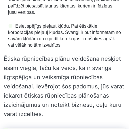
palīdzēt piesaistīt jaunus klientus, kuriem ir līdzīgas
jūsu vērtības.
Esiet spējīgs pieļaut kļūdu. Pat ētiskākie
korporācijas pieļauj kļūdas. Svarīgi ir būt informētam no
savām kļūdām un izpildīt korekcijas, cenšoties agrāk
vai vēlāk no tām izvairītos.
Ētiska rūpniecības plānu veidošana nešķiet
esam viegla, taču kā veids, kā ir svarīga
ilgtspējīga un veiksmīga rūpniecības
veidošanai. Ievērojot šos padomus, jūs varat
iekarot ētiskas rūpniecības plānošanas
izaicinājumus un noteikt biznesu, ceļu kuru
varat izcelties.