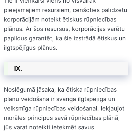
Tie ir vienkārši viens no visvairāk
pieejamajiem resursiem, cenšoties palīdzētu
korporācijām noteikt ētiskus rūpniecības
plānus. Ar šos resursus, korporācijas varētu
papildus garantēt, ka šie izstrādā ētiskus un
ilgtspējīgus plānus.
IX.
Noslēgumā jāsaka, ka ētiska rūpniecības
plānu veidošana ir svarīga ilgtspējīga un
veiksmīga rūpniecības veidošanai. Iekļaujot
morāles principus savā rūpniecības plānā,
jūs varat noteikti ietekmēt savus