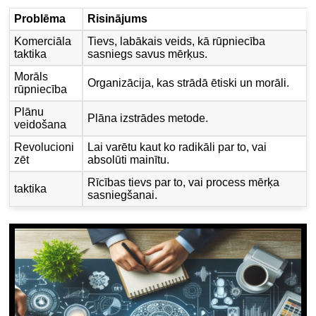
Problēma
Risinājums
Komerciāla
Tievs, labākais veids, kā rūpniecība
taktika
sasniegs savus mērķus.
Morāls
Organizācija, kas strādā ētiski un morāli.
rūpniecība
Plānu
Plāna izstrādes metode.
veidošana
Revolucioni
Lai varētu kaut ko radikāli par to, vai
zēt
absolūti mainītu.
Rīcības tievs par to, vai process mērķa
taktika
sasniegšanai.