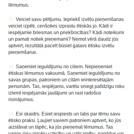
lēmumus.
Veiciet savu pētījumu. Iepriekš izvēļu pieņemšanas
veiciet izpēti, cenšoties izprastu ētiskās jo. Kādi ir
iespējamie briesmas un priekšrocības? Kādi noteikumi
un pamati notiek pieņemami? Ņemot vērā daudz jūs
aptvert, rezultātā pacelt būsiet gatavs ētisku izvēļu
pieņemšanai.
Saņemiet ieguldījumu no citiem. Nepieņemiet
ētiskus lēmumus vakuumā. Saņemiet ieguldījumu no
savas grupas, patroniem un citām ieinteresētajām
personām. Tas, iespējams, varētu sniegt palīdzīgu roku
izlemt iespējamās jautājumi un rast radošus
risinājumus.
Esi skaidrs. Esiet iespiests un labs par tēmu savu
ētisko praksi. Ļaujiet saviem patroniem aptvert, ko jūs
aizstāvat un tāpēc, ka jūs pieņemat lēmumus. Tas
vairos jūsu pircēju uzticību un uzticamību, papildus var