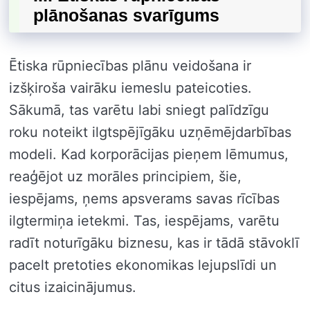
plānošanas svarīgums
Ētiska rūpniecības plānu veidošana ir
izšķiroša vairāku iemeslu pateicoties.
Sākumā, tas varētu labi sniegt palīdzīgu
roku noteikt ilgtspējīgāku uzņēmējdarbības
modeli. Kad korporācijas pieņem lēmumus,
reaģējot uz morāles principiem, šie,
iespējams, ņems apsverams savas rīcības
ilgtermiņa ietekmi. Tas, iespējams, varētu
radīt noturīgāku biznesu, kas ir tādā stāvoklī
pacelt pretoties ekonomikas lejupslīdi un
citus izaicinājumus.