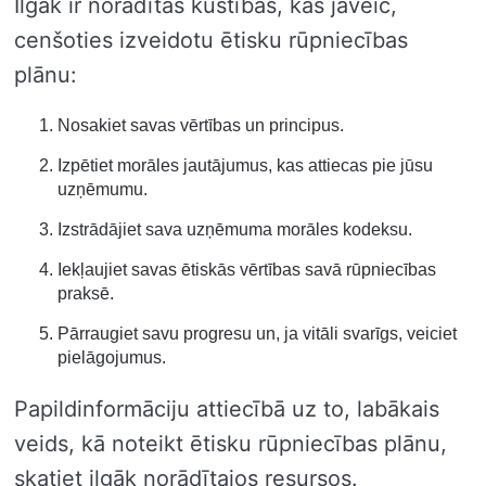
Ilgāk ir norādītas kustības, kas jāveic,
cenšoties izveidotu ētisku rūpniecības
plānu:
Nosakiet savas vērtības un principus.
Izpētiet morāles jautājumus, kas attiecas pie jūsu
uzņēmumu.
Izstrādājiet sava uzņēmuma morāles kodeksu.
Iekļaujiet savas ētiskās vērtības savā rūpniecības
praksē.
Pārraugiet savu progresu un, ja vitāli svarīgs, veiciet
pielāgojumus.
Papildinformāciju attiecībā uz to, labākais
veids, kā noteikt ētisku rūpniecības plānu,
skatiet ilgāk norādītajos resursos.