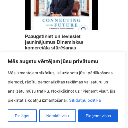
Paaugstiniet un ieviesiet
jauninājumus Dinamiskas
komerciāla stūrēšanas
humanitārās zinātnes Pareizais
veids, kā pārliecināt savu
Mēs augstu vērtējam jūsu privātumu
komandu pie sasniegumiem
mainīgajā uz zemes.
Mēs izmantojam sīkfailus, lai uzlabotu jūsu pārlūkošanas
5 novembris, 2025
pieredzi, rādītu personalizētas reklāmas vai saturu un
analizētu mūsu trafiku. Noklikšķinot uz "Pieņemt visu", jūs
piekrītat sīkdatņu izmantošanai.
Sīkdatņu politika
Pielāgot
Noraidīt visu
Pieņemt visus