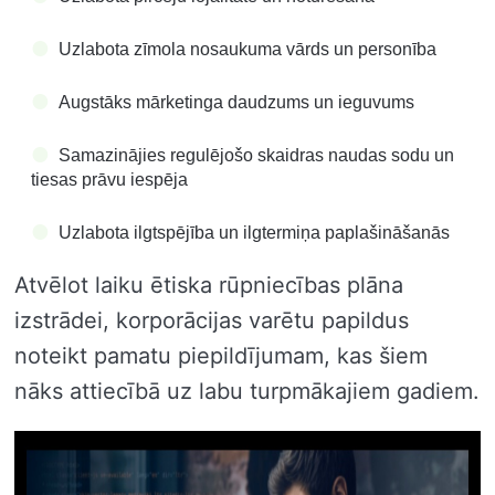
Uzlabota zīmola nosaukuma vārds un personība
Augstāks mārketinga daudzums un ieguvums
Samazinājies regulējošo skaidras naudas sodu un
tiesas prāvu iespēja
Uzlabota ilgtspējība un ilgtermiņa paplašināšanās
Atvēlot laiku ētiska rūpniecības plāna
izstrādei, korporācijas varētu papildus
noteikt pamatu piepildījumam, kas šiem
nāks attiecībā uz labu turpmākajiem gadiem.