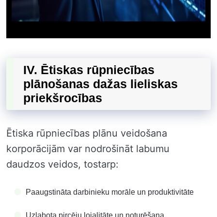
IV. Ētiskas rūpniecības
plānošanas dažas lieliskas
priekšrocības
Ētiska rūpniecības plānu veidošana
korporācijām var nodrošināt labumu
daudzos veidos, tostarp:
Paaugstināta darbinieku morāle un produktivitāte
Uzlabota pircēju lojalitāte un noturēšana