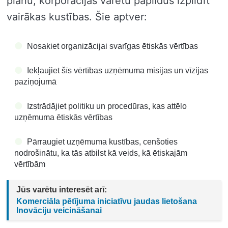
plānu, korporācijas varētu papildus izpildīt
vairākas kustības. Šie aptver:
Nosakiet organizācijai svarīgas ētiskās vērtības
Iekļaujiet šīs vērtības uzņēmuma misijas un vīzijas
paziņojumā
Izstrādājiet politiku un procedūras, kas attēlo
uzņēmuma ētiskās vērtības
Pārraugiet uzņēmuma kustības, cenšoties
nodrošinātu, ka tās atbilst kā veids, kā ētiskajām
vērtībām
Jūs varētu interesēt arī:
Komerciāla pētījuma iniciatīvu jaudas lietošana
Inovāciju veicināšanai