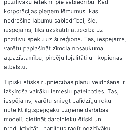
pozitīvāku ietekmi pie sabiedrību. Kad
korporācijas pieņem lēmumus, kas
nodrošina labumu sabiedrībai, šie,
iespējams, tiks uzskatīti attiecībā uz
pozitīvu spēku uz šī reģionā. Tas, iespējams,
varētu paplašināt zīmola nosaukuma
atpazīstamību, pircēju lojalitāti un kopienas
atbalstu.
Tipiski ētiska rūpniecības plānu veidošana ir
izšķiroša vairāku iemeslu pateicoties. Tas,
iespējams, varētu sniegt palīdzīgu roku
noteikt ilgtspējīgāku uzņēmējdarbības
modeli, cietināt darbinieku ētiski un
produktivitāti, papildus radīt pozitīvāku