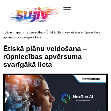
≡
Sujiv.com
Sākumlapa
»
Tirdzniecība
» Ētiskā plānu veidošana – rūpniecības
apvērsuma svarīgākā lieta
Ētiskā plānu veidošana –
rūpniecības apvērsuma
svarīgākā lieta