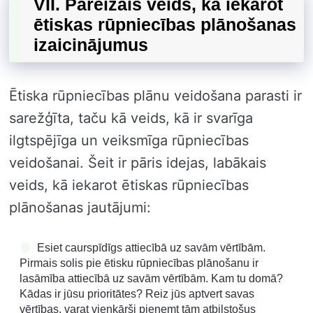
VII. Pareizais veids, kā iekarot
ētiskas rūpniecības plānošanas
izaicinājumus
Ētiska rūpniecības plānu veidošana parasti ir
sarežģīta, taču kā veids, kā ir svarīga
ilgtspējīga un veiksmīga rūpniecības
veidošanai. Šeit ir pāris idejas, labākais
veids, kā iekarot ētiskas rūpniecības
plānošanas jautājumi:
Esiet caurspīdīgs attiecībā uz savām vērtībām.
Pirmais solis pie ētisku rūpniecības plānošanu ir
lasāmība attiecībā uz savām vērtībām. Kam tu domā?
Kādas ir jūsu prioritātes? Reiz jūs aptvert savas
vērtības, varat vienkārši pieņemt tām atbilstošus