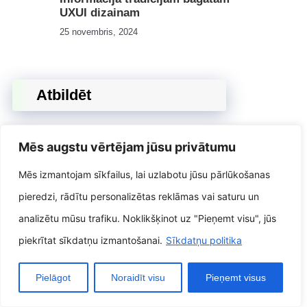
UXUI dizainam
25 novembris, 2024
Atbildēt
Mēs augstu vērtējam jūsu privātumu
Jūsu e-pasta adrese netiks publicēta.
Obligātie lauki ir atzīmēti kā
*
Mēs izmantojam sīkfailus, lai uzlabotu jūsu pārlūkošanas
pieredzi, rādītu personalizētas reklāmas vai saturu un
Komentārs
*
analizētu mūsu trafiku. Noklikšķinot uz "Pieņemt visu", jūs
piekrītat sīkdatņu izmantošanai.
Sīkdatņu politika
Pielāgot
Noraidīt visu
Pieņemt visus