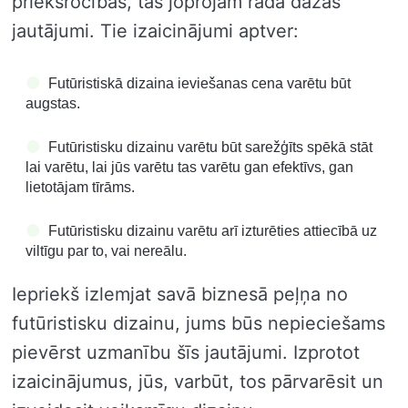
priekšrocības, tas joprojām rada dažas
jautājumi. Tie izaicinājumi aptver:
Futūristiskā dizaina ieviešanas cena varētu būt
augstas.
Futūristisku dizainu varētu būt sarežģīts spēkā stāt
lai varētu, lai jūs varētu tas varētu gan efektīvs, gan
lietotājam tīrāms.
Futūristisku dizainu varētu arī izturēties attiecībā uz
viltīgu par to, vai nereālu.
Iepriekš izlemjat savā biznesā peļņa no
futūristisku dizainu, jums būs nepieciešams
pievērst uzmanību šīs jautājumi. Izprotot
izaicinājumus, jūs, varbūt, tos pārvarēsit un