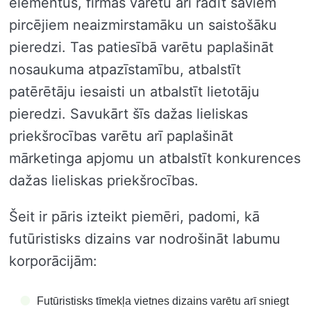
elementus, firmas varētu arī radīt saviem
pircējiem neaizmirstamāku un saistošāku
pieredzi. Tas patiesībā varētu paplašināt
nosaukuma atpazīstamību, atbalstīt
patērētāju iesaisti un atbalstīt lietotāju
pieredzi. Savukārt šīs dažas lieliskas
priekšrocības varētu arī paplašināt
mārketinga apjomu un atbalstīt konkurences
dažas lieliskas priekšrocības.
Šeit ir pāris izteikt piemēri, padomi, kā
futūristisks dizains var nodrošināt labumu
korporācijām:
Futūristisks tīmekļa vietnes dizains varētu arī sniegt