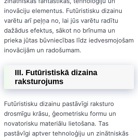
zinātniskās fantastikas, tehnoloģiju un
inovāciju elementus. Futūristisku dizainu
varētu arī peļņa no, lai jūs varētu radītu
dažādus efektus, sākot no brīnuma un
prieka jūtas būvniecības līdz iedvesmojošam
inovācijām un radošumam.
III. Futūristiskā dizaina
raksturojums
Futūristisku dizainu pastāvīgi raksturo
drosmīgu krāsu, ģeometrisku formu un
novatorisku materiālu lietošana. Tas
pastāvīgi aptver tehnoloģiju un zinātniskās