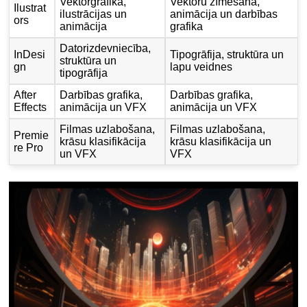
Vektorgrafika,
Vektoru zīmēšana,
Ilustrat
ilustrācijas un
animācija un darbības
ors
animācija
grafika
Datorizdevniecība,
InDesi
Tipogrāfija, struktūra un
struktūra un
gn
lapu veidnes
tipogrāfija
After
Darbības grafika,
Darbības grafika,
Effects
animācija un VFX
animācija un VFX
Filmas uzlabošana,
Filmas uzlabošana,
Premie
krāsu klasifikācija
krāsu klasifikācija un
re Pro
un VFX
VFX