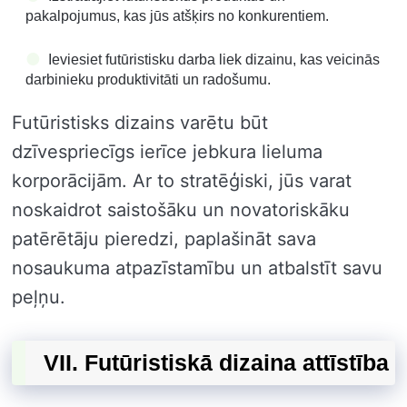
pakalpojumus, kas jūs atšķirs no konkurentiem.
Ieviesiet futūristisku darba liek dizainu, kas veicinās
darbinieku produktivitāti un radošumu.
Futūristisks dizains varētu būt
dzīvespriecīgs ierīce jebkura lieluma
korporācijām. Ar to stratēģiski, jūs varat
noskaidrot saistošāku un novatoriskāku
patērētāju pieredzi, paplašināt sava
nosaukuma atpazīstamību un atbalstīt savu
peļņu.
VII. Futūristiskā dizaina attīstība