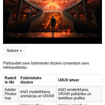
Saturs
Pārbaudiet savu futūristisko dizainu izmantojot savu
mērķauditoriju
Radoš
Futūristisks
UI/UX ietver
ie rīki
dizains
Adobe
trīsD renderēšana,
trīsD modelēšana,
Photos
VR/AR palīdzība un
animācija un VR/AR
hop
darbības grafika