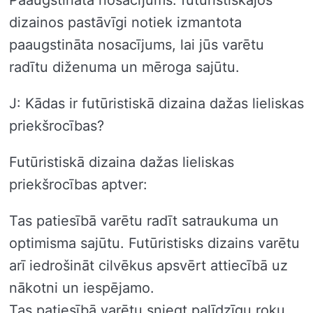
Paaugstināta nosacījums: futūristiskajos
dizainos pastāvīgi notiek izmantota
paaugstināta nosacījums, lai jūs varētu
radītu diženuma un mēroga sajūtu.
J: Kādas ir futūristiskā dizaina dažas lieliskas
priekšrocības?
Futūristiskā dizaina dažas lieliskas
priekšrocības aptver:
Tas patiesībā varētu radīt satraukuma un
optimisma sajūtu. Futūristisks dizains varētu
arī iedrošināt cilvēkus apsvērt attiecībā uz
nākotni un iespējamo.
Tas patiesībā varētu sniegt palīdzīgu roku