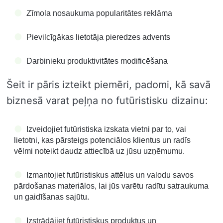
Zīmola nosaukuma popularitātes reklāma
Pievilcīgākas lietotāja pieredzes advents
Darbinieku produktivitātes modificēšana
Šeit ir pāris izteikt piemēri, padomi, kā savā
biznesā varat peļņa no futūristisku dizainu:
Izveidojiet futūristiska izskata vietni par to, vai
lietotni, kas pārsteigs potenciālos klientus un radīs
vēlmi noteikt daudz attiecībā uz jūsu uzņēmumu.
Izmantojiet futūristiskus attēlus un valodu savos
pārdošanas materiālos, lai jūs varētu radītu satraukuma
un gaidīšanas sajūtu.
Izstrādājiet futūristiskus produktus un