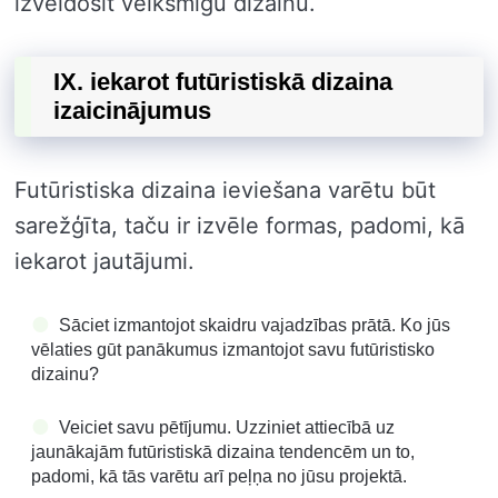
izveidosit veiksmīgu dizainu.
IX. iekarot futūristiskā dizaina
izaicinājumus
Futūristiska dizaina ieviešana varētu būt
sarežģīta, taču ir izvēle formas, padomi, kā
iekarot jautājumi.
Sāciet izmantojot skaidru vajadzības prātā. Ko jūs
vēlaties gūt panākumus izmantojot savu futūristisko
dizainu?
Veiciet savu pētījumu. Uzziniet attiecībā uz
jaunākajām futūristiskā dizaina tendencēm un to,
padomi, kā tās varētu arī peļņa no jūsu projektā.