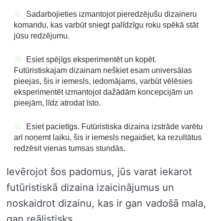
Sadarbojieties izmantojot pieredzējušu dizaineru
komandu, kas varbūt sniegt palīdzīgu roku spēkā stāt
jūsu redzējumu.
Esiet spējīgs eksperimentēt un kopēt.
Futūristiskajam dizainam nešķiet esam universālas
pieejas, šis ir iemesls, iedomājams, varbūt vēlēsies
eksperimentēt izmantojot dažādām koncepcijām un
pieejām, līdz atrodat īsto.
Esiet pacietīgs. Futūristiska dizaina izstrāde varētu
arī noņemt laiku, šis ir iemesls negaidiet, ka rezultātus
redzēsit vienas tumsas stundās.
Ievērojot šos padomus, jūs varat iekarot
futūristiskā dizaina izaicinājumus un
noskaidrot dizainu, kas ir gan vadošā mala,
gan reālistisks.