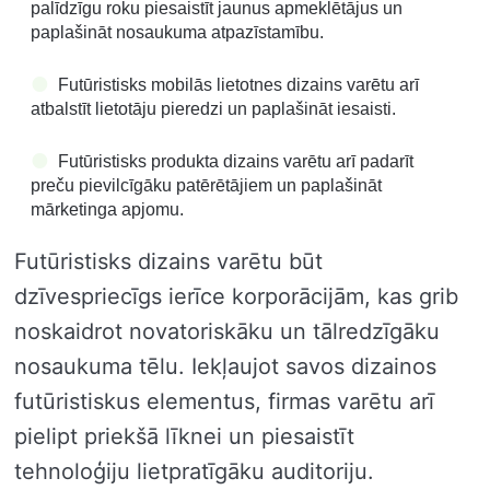
palīdzīgu roku piesaistīt jaunus apmeklētājus un
paplašināt nosaukuma atpazīstamību.
Futūristisks mobilās lietotnes dizains varētu arī
atbalstīt lietotāju pieredzi un paplašināt iesaisti.
Futūristisks produkta dizains varētu arī padarīt
preču pievilcīgāku patērētājiem un paplašināt
mārketinga apjomu.
Futūristisks dizains varētu būt
dzīvespriecīgs ierīce korporācijām, kas grib
noskaidrot novatoriskāku un tālredzīgāku
nosaukuma tēlu. Iekļaujot savos dizainos
futūristiskus elementus, firmas varētu arī
pielipt priekšā līknei un piesaistīt
tehnoloģiju lietpratīgāku auditoriju.