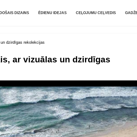
DOŠAIS DIZAINS
ĒDIENU IDEJAS
CEĻOJUMU CEĻVEDIS
GADŽE
 un dzirdīgas rekolekcijas
is, ar vizuālas un dzirdīgas