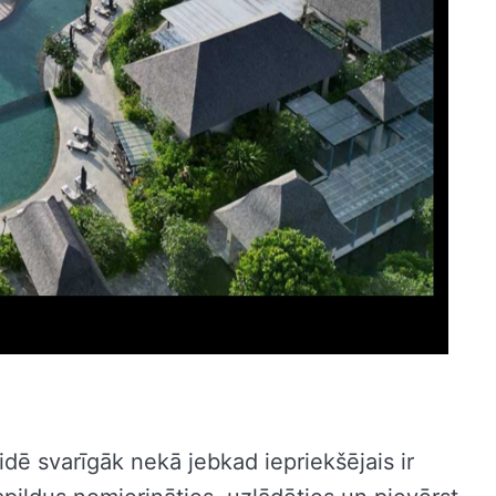
dē svarīgāk nekā jebkad iepriekšējais ir