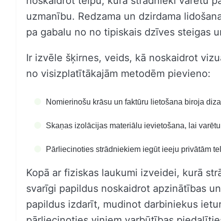
noskaidrot telpu, kurā strādnieki varētu p
uzmanību. Redzama un dzirdama lidošana v
pa gabalu no no tipiskais dzīves steigas 
Ir izvēle šķirnes, veids, kā noskaidrot vi
no visizplatītākajām metodēm pievieno:
Nomierinošu krāsu un faktūru lietošana biroja diz
Skaņas izolācijas materiālu ievietošana, lai varē
Pārliecinoties strādniekiem iegūt ieeju privātām te
Kopā ar fiziskas laukumi izveidei, kurā strā
svarīgi papildus noskaidrot apzinātības un 
papildus izdarīt, mudinot darbiniekus ietu
pārliecinoties viņiem varbūtības piedalīt