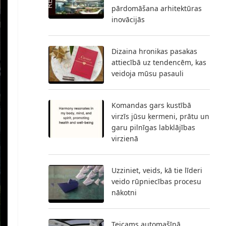
pārdomāšana arhitektūras
inovācijās
Dizaina hronikas pasakas
attiecībā uz tendencēm, kas
veidoja mūsu pasauli
Komandas gars kustībā
virzīs jūsu ķermeni, prātu un
garu pilnīgas labklājības
virzienā
Uzziniet, veids, kā tie līderi
veido rūpniecības procesu
nākotni
Teicams automašīnā