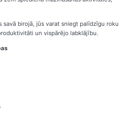
savā birojā, jūs varat sniegt palīdzīgu roku
oduktivitāti un vispārējo labklājību.
bas
s