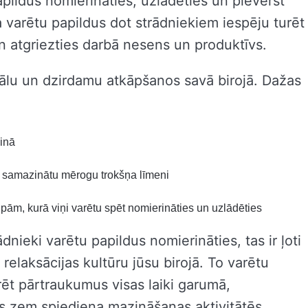
apildus nomierināties, uzlādēties un pievērst
arētu papildus dot strādniekiem iespēju turēt
un atgriezties darbā nesens un produktīvs.
zuālu un dzirdamu atkāpšanos savā birojā. Dažas
ainā
tu samazinātu mērogu trokšņa līmeni
lpām, kurā viņi varētu spēt nomierināties un uzlādēties
dnieki varētu papildus nomierināties, tas ir ļoti
relaksācijas kultūru jūsu birojā. To varētu
rēt pārtraukumus visas laiki garumā,
ies zem spiediena mazināšanas aktivitātēs,