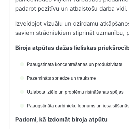
padarot pozitīvu un atbalstošu darba vidi.
Izveidojot vizuālu un dzirdamu atkāpšanos 
saviem strādniekiem stiprināt uzmanību, pr
Biroja atpūtas dažas lieliskas priekšrocī
Paaugstināta koncentrēšanās un produktivitāte
Pazemināts spriedze un trauksme
Uzlabota iztēle un problēmu risināšanas spējas
Paaugstināta darbinieku lepnums un iesaistīšanā
Padomi, kā izdomāt biroja atpūtu