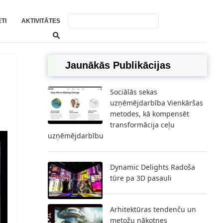
TI
AKTIVITĀTES
Jaunākās Publikācijas
Sociālās sekas
uzņēmējdarbība Vienkāršas
metodes, kā kompensēt
transformācija ceļu
uzņēmējdarbību
Dynamic Delights Radoša
tūre pa 3D pasauli
Arhitektūras tendenču un
metožu nākotnes