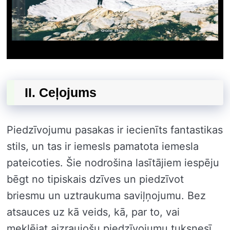
II. Ceļojums
Piedzīvojumu pasakas ir iecienīts fantastikas
stils, un tas ir iemesls pamatota iemesla
pateicoties. Šie nodrošina lasītājiem iespēju
bēgt no tipiskais dzīves un piedzīvot
briesmu un uztraukuma saviļņojumu. Bez
atsauces uz kā veids, kā, par to, vai
meklējat aizraujošu piedzīvojumu tuksnesī,