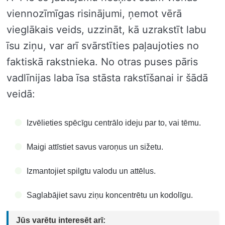
viennozīmīgas risinājumi, ņemot vērā
vieglākais veids, uzzināt, kā uzrakstīt labu
īsu ziņu, var arī svārstīties paļaujoties no
faktiskā rakstnieka. No otras puses pāris
vadlīnijas laba īsa stāsta rakstīšanai ir šādā
veidā:
Izvēlieties spēcīgu centrālo ideju par to, vai tēmu.
Maigi attīstiet savus varoņus un sižetu.
Izmantojiet spilgtu valodu un attēlus.
Saglabājiet savu ziņu koncentrētu un kodolīgu.
Jūs varētu interesēt arī: