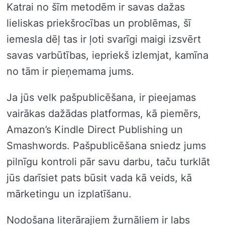
Katrai no šīm metodēm ir savas dažas
lieliskas priekšrocības un problēmas, šī
iemesla dēļ tas ir ļoti svarīgi maigi izsvērt
savas varbūtības, iepriekš izlemjat, kamīna
no tām ir pieņemama jums.
Ja jūs velk pašpublicēšana, ir pieejamas
vairākas dažādas platformas, kā piemērs,
Amazon’s Kindle Direct Publishing un
Smashwords. Pašpublicēšana sniedz jums
pilnīgu kontroli pār savu darbu, taču turklāt
jūs darīsiet pats būsit vada kā veids, kā
mārketingu un izplatīšanu.
Nodošana literārajiem žurnāliem ir labs