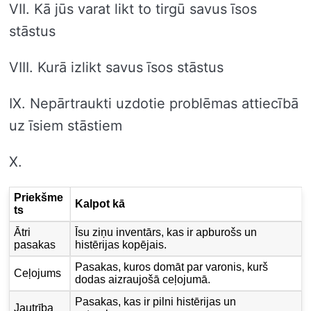
VII. Kā jūs varat likt to tirgū savus īsos
stāstus
VIII. Kurā izlikt savus īsos stāstus
IX. Nepārtraukti uzdotie problēmas attiecībā
uz īsiem stāstiem
X.
Priekšme
Kalpot kā
ts
Ātri
Īsu ziņu inventārs, kas ir apburošs un
pasakas
histērijas kopējais.
Pasakas, kuros domāt par varonis, kurš
Ceļojums
dodas aizraujošā ceļojumā.
Pasakas, kas ir pilni histērijas un
Jautrība