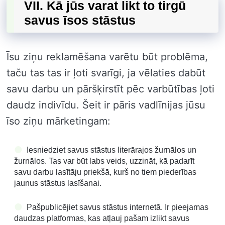
VII. Kā jūs varat likt to tirgū
savus īsos stāstus
Īsu ziņu reklamēšana varētu būt problēma,
taču tas tas ir ļoti svarīgi, ja vēlaties dabūt
savu darbu un pāršķirstīt pēc varbūtības ļoti
daudz indivīdu. Šeit ir pāris vadlīnijas jūsu
īso ziņu mārketingam:
Iesniedziet savus stāstus literārajos žurnālos un
žurnālos. Tas var būt labs veids, uzzināt, kā padarīt
savu darbu lasītāju priekšā, kurš no tiem piederības
jaunus stāstus lasīšanai.
Pašpublicējiet savus stāstus internetā. Ir pieejamas
daudzas platformas, kas atļauj pašam izlikt savus