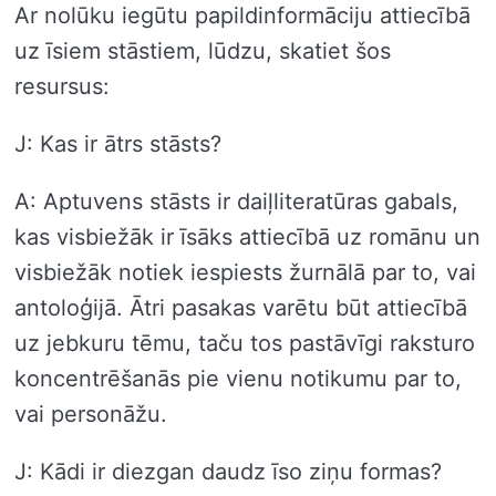
Ar nolūku iegūtu papildinformāciju attiecībā
uz īsiem stāstiem, lūdzu, skatiet šos
resursus:
J: Kas ir ātrs stāsts?
A: Aptuvens stāsts ir daiļliteratūras gabals,
kas visbiežāk ir īsāks attiecībā uz romānu un
visbiežāk notiek iespiests žurnālā par to, vai
antoloģijā. Ātri pasakas varētu būt attiecībā
uz jebkuru tēmu, taču tos pastāvīgi raksturo
koncentrēšanās pie vienu notikumu par to,
vai personāžu.
J: Kādi ir diezgan daudz īso ziņu formas?