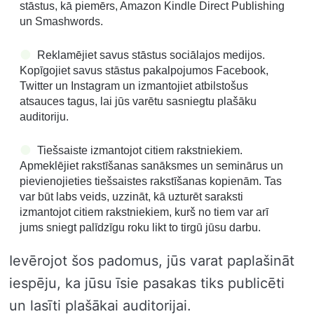
stāstus, kā piemērs, Amazon Kindle Direct Publishing
un Smashwords.
Reklamējiet savus stāstus sociālajos medijos.
Kopīgojiet savus stāstus pakalpojumos Facebook,
Twitter un Instagram un izmantojiet atbilstošus
atsauces tagus, lai jūs varētu sasniegtu plašāku
auditoriju.
Tiešsaiste izmantojot citiem rakstniekiem.
Apmeklējiet rakstīšanas sanāksmes un seminārus un
pievienojieties tiešsaistes rakstīšanas kopienām. Tas
var būt labs veids, uzzināt, kā uzturēt saraksti
izmantojot citiem rakstniekiem, kurš no tiem var arī
jums sniegt palīdzīgu roku likt to tirgū jūsu darbu.
Ievērojot šos padomus, jūs varat paplašināt
iespēju, ka jūsu īsie pasakas tiks publicēti
un lasīti plašākai auditorijai.