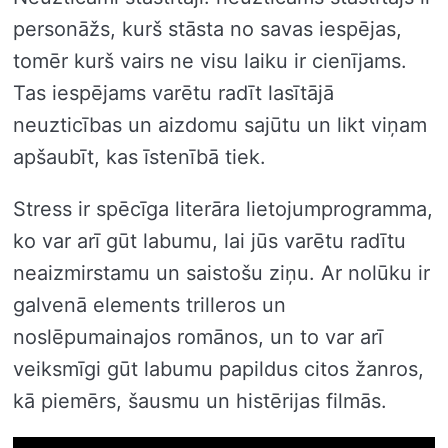
personāžs, kurš stāsta no savas iespējas,
tomēr kurš vairs ne visu laiku ir cienījams.
Tas iespējams varētu radīt lasītājā
neuzticības un aizdomu sajūtu un likt viņam
apšaubīt, kas īstenībā tiek.
Stress ir spēcīga literāra lietojumprogramma,
ko var arī gūt labumu, lai jūs varētu radītu
neaizmirstamu un saistošu ziņu. Ar nolūku ir
galvenā elements trilleros un
noslēpumainajos romānos, un to var arī
veiksmīgi gūt labumu papildus citos žanros,
kā piemērs, šausmu un histērijas filmās.