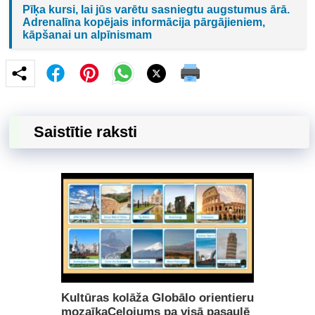
Pīķa kursi, lai jūs varētu sasniegtu augstumus ārā.
Adrenalīna kopējais informācija pārgājieniem,
kāpšanai un alpīnismam
Saistītie raksti
Kultūras kolāža Globālo orientieru
mozaīkaCeļojums pa visā pasaulē