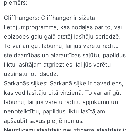
piemērs:
Cliffhangers: Cliffhanger ir sižeta
lietojumprogramma, kas nodaļas par to, vai
epizodes galu galā atstāj lasītāju spriedzē.
To var arī gūt labumu, lai jūs varētu radītu
steidzamības un aizrautības sajūtu, papildus
liktu lasītājam atgriezties, lai jūs varētu
uzzinātu ļoti daudz.
Sarkanās siļķes: Sarkanā siļķe ir pavediens,
kas ved lasītāju citā virzienā. To var arī gūt
labumu, lai jūs varētu radītu apjukumu un
nenoteiktību, papildus liktu lasītājam
apšaubīt savus pieņēmumus.
Neuzticami stāstītāji: neuzticams stāstītājs ir