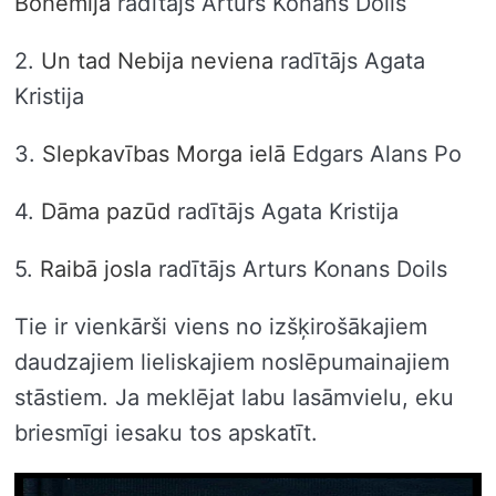
Bohēmijā
radītājs Arturs Konans Doils
2.
Un tad Nebija neviena
radītājs Agata
Kristija
3.
Slepkavības Morga ielā
Edgars Alans Po
4.
Dāma pazūd
radītājs Agata Kristija
5.
Raibā josla
radītājs Arturs Konans Doils
Tie ir vienkārši viens no izšķirošākajiem
daudzajiem lieliskajiem noslēpumainajiem
stāstiem. Ja meklējat labu lasāmvielu, eku
briesmīgi iesaku tos apskatīt.