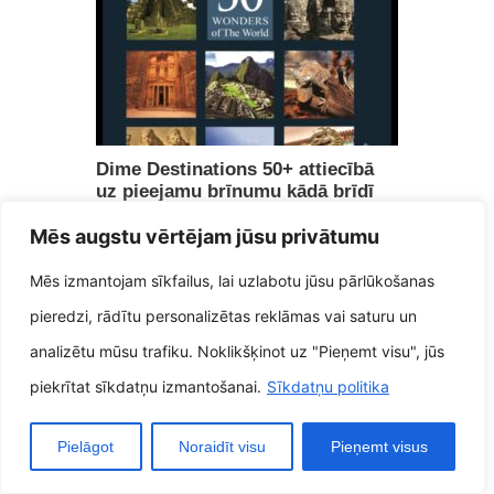
Dime Destinations 50+ attiecībā
uz pieejamu brīnumu kādā brīdī
uz planētas
Mēs augstu vērtējam jūsu privātumu
26 decembris, 2024
Mēs izmantojam sīkfailus, lai uzlabotu jūsu pārlūkošanas
pieredzi, rādītu personalizētas reklāmas vai saturu un
analizētu mūsu trafiku. Noklikšķinot uz "Pieņemt visu", jūs
piekrītat sīkdatņu izmantošanai.
Sīkdatņu politika
Pielāgot
Noraidīt visu
Pieņemt visus
Stilīgs Chronicles braucieni pie