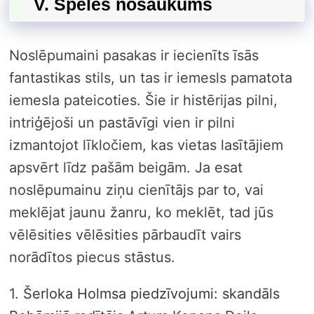
V. Spēles nosaukums
Noslēpumaini pasakas ir iecienīts īsās
fantastikas stils, un tas ir iemesls pamatota
iemesla pateicoties. Šie ir histērijas pilni,
intriģējoši un pastāvīgi vien ir pilni
izmantojot līkločiem, kas vietas lasītājiem
apsvērt līdz pašām beigām. Ja esat
noslēpumainu ziņu cienītājs par to, vai
meklējat jaunu žanru, ko meklēt, tad jūs
vēlēsities vēlēsities pārbaudīt vairs
norādītos piecus stāstus.
1.
Šerloka Holmsa piedzīvojumi: skandāls