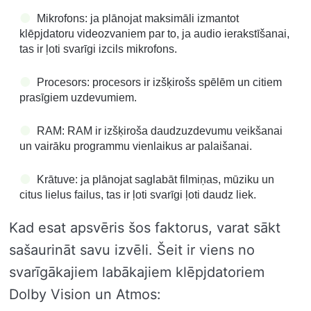
Mikrofons: ja plānojat maksimāli izmantot
klēpjdatoru videozvaniem par to, ja audio ierakstīšanai,
tas ir ļoti svarīgi izcils mikrofons.
Procesors: procesors ir izšķirošs spēlēm un citiem
prasīgiem uzdevumiem.
RAM: RAM ir izšķiroša daudzuzdevumu veikšanai
un vairāku programmu vienlaikus ar palaišanai.
Krātuve: ja plānojat saglabāt filmiņas, mūziku un
citus lielus failus, tas ir ļoti svarīgi ļoti daudz liek.
Kad esat apsvēris šos faktorus, varat sākt
sašaurināt savu izvēli. Šeit ir viens no
svarīgākajiem labākajiem klēpjdatoriem
Dolby Vision un Atmos: