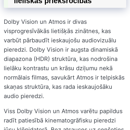
lieliskas priekšrocības
Dolby Vision un Atmos ir divas
visprogresīvākās lietišķās zinātnes, kas
varbūt pārbaudīt ieskaujošu audiovizuālu
pieredzi. Dolby Vision ir augsta dinamiskā
diapazona (HDR) struktūra, kas nodrošina
lielāku kontrastu un krāsu dziļumu nekā
normālais filmas, savukārt Atmos ir telpiskās
skaņas struktūra, kas rada ieskaujošāku
audio pieredzi.
Viss Dolby Vision un Atmos varētu papildus
radīt patiesībā kinematogrāfisku pieredzi
jūsu klēpjdatorā. Bez atsauces uz cenšoties,