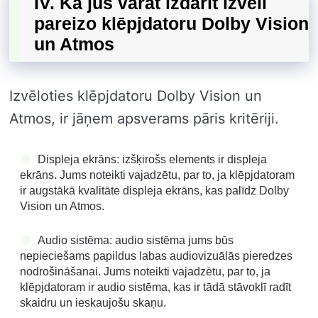
IV. Kā jūs varat izdarīt izvēli
pareizo klēpjdatoru Dolby Vision
un Atmos
Izvēloties klēpjdatoru Dolby Vision un
Atmos, ir jāņem apsverams pāris kritēriji.
Displeja ekrāns: izšķirošs elements ir displeja
ekrāns. Jums noteikti vajadzētu, par to, ja klēpjdatoram
ir augstākā kvalitāte displeja ekrāns, kas palīdz Dolby
Vision un Atmos.
Audio sistēma: audio sistēma jums būs
nepieciešams papildus labas audiovizuālās pieredzes
nodrošināšanai. Jums noteikti vajadzētu, par to, ja
klēpjdatoram ir audio sistēma, kas ir tādā stāvoklī radīt
skaidru un ieskaujošu skaņu.