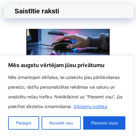
Saistītie raksti
Mēs augstu vērtējam jūsu privātumu
Mēs izmantojam sīkfailus, lai uzlabotu jūsu pārlūkošanas
Krāsains skaitļošanas veids
pieredzi, rādītu personalizētas reklāmas vai saturu un
Piederumu varavīksne, lai varētu
paspilgtinātu jūsu digitālo dzīvi
analizētu mūsu trafiku. Noklikšķinot uz "Pieņemt visu", jūs
23 februāris, 2025
piekrītat sīkdatņu izmantošanai.
Sīkdatņu politika
Pielāgot
Noraidīt visu
Pieņemt visus