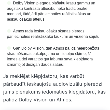
Dolby Vision piegādā plašāku krāsu gammu un
augstāku kontrasta attiecību nekā tradicionālie
monitori, tādējādi pārliecinoties reālistiskākus un
ieskaujošākus attēlus.
Atmos rada ieskaujošāku skaņas pieredzi,
pārliecinoties reālistiskāku laukumi un virziena sajūtu.
Gan Dolby Vision, gan Atmos palīdz neierobežots
straumēšanas pakalpojumu un lietotņu šķirne, šī
iemesla dēļ varat tos gūt labumu savā klēpjdatorā
izmantojot diezgan daudz saturu.
Ja meklējat klēpjdatoru, kas varbūt
pārbaudīt ieskaujošu audiovizuālu pieredzi,
jums pienākums iedomāties klēpjdatoru, kas
palīdz Dolby Vision un Atmos.