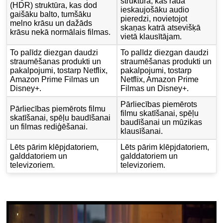
struktūra, kas rada
(HDR) struktūra, kas dod
ieskaujošāku audio
gaišāku balto, tumšāku
pieredzi, novietojot
melno krāsu un dažāds
skaņas katrā atsevišķā
krāsu nekā normālais filmas.
vietā klausītājam.
To palīdz diezgan daudzi
To palīdz diezgan daudzi
straumēšanas produkti un
straumēšanas produkti un
pakalpojumi, tostarp Netflix,
pakalpojumi, tostarp
Amazon Prime Filmas un
Netflix, Amazon Prime
Disney+.
Filmas un Disney+.
Pārliecības piemērots
Pārliecības piemērots filmu
filmu skatīšanai, spēļu
skatīšanai, spēļu baudīšanai
baudīšanai un mūzikas
un filmas rediģēšanai.
klausīšanai.
Lēts pārim klēpjdatoriem,
Lēts pārim klēpjdatoriem,
galddatoriem un
galddatoriem un
televizoriem.
televizoriem.