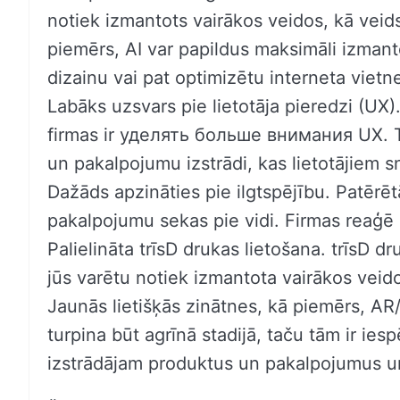
notiek izmantots vairākos veidos, kā veid
piemērs, AI var papildus maksimāli izmanto
dizainu vai pat optimizētu interneta vie
Labāks uzsvars pie lietotāja pieredzi (UX)
firmas ir уделять больше внимания UX. T
un pakalpojumu izstrādi, kas lietotājiem s
Dažāds apzināties pie ilgtspējību. Patērēt
pakalpojumu sekas pie vidi. Firmas reaģē 
Palielināta trīsD drukas lietošana. trīsD d
jūs varētu notiek izmantota vairākos veido
Jaunās lietišķās zinātnes, kā piemērs, AR
turpina būt agrīnā stadijā, taču tām ir ies
izstrādājam produktus un pakalpojumus un