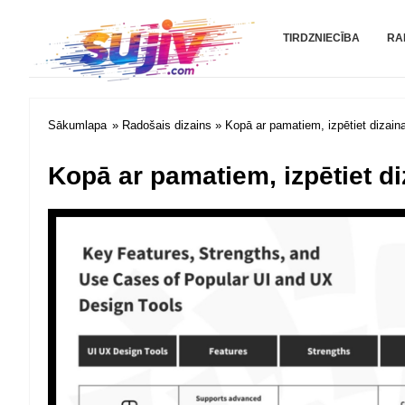
Sujiv.com
TIRDZNIECĪBA
RA
Sākumlapa
»
Radošais dizains
» Kopā ar pamatiem, izpētiet dizaina
Kopā ar pamatiem, izpētiet di