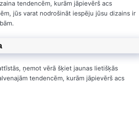
dizaina tendencēm, kurām jāpievērš acs
m, jūs varat nodrošināt iespēju jūsu dizains ir
ībām.
a
ttīstās, ņemot vērā šķiet jaunas lietišķās
 galvenajām tendencēm, kurām jāpievērš acs