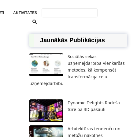
TI
AKTIVITĀTES
Jaunākās Publikācijas
Sociālās sekas
uzņēmējdarbība Vienkāršas
metodes, kā kompensēt
transformācija ceļu
uzņēmējdarbību
Dynamic Delights Radoša
tūre pa 3D pasauli
Arhitektūras tendenču un
metožu nākotnes