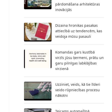
pārdomāšana arhitektūras
inovācijās
Dizaina hronikas pasakas
attiecībā uz tendencēm, kas
veidoja mūsu pasauli
Komandas gars kustībā
virzīs jūsu ķermeni, prātu un
garu pilnīgas labklājības
virzienā
Uzziniet, veids, kā tie līderi
veido rūpniecības procesu
nākotni
Teicams automašīnā