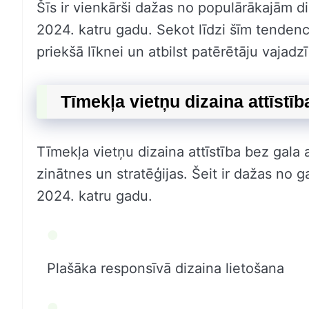
Šīs ir vienkārši dažas no populārākajām 
2024. katru gadu. Sekot līdzi šīm tendencē
priekšā līknei un atbilst patērētāju vajadz
Tīmekļa vietņu dizaina attīstīb
Tīmekļa vietņu dizaina attīstība bez gala a
zinātnes un stratēģijas. Šeit ir dažas no
2024. katru gadu.
Plašāka responsīvā dizaina lietošana