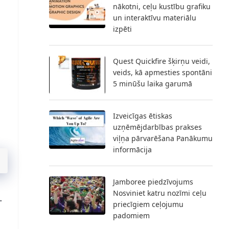
nākotni, ceļu kustību grafiku
un interaktīvu materiālu
izpēti
Quest Quickfire šķirņu veidi,
veids, kā apmesties spontāni
5 minūšu laika garumā
Izveicīgas ētiskas
uzņēmējdarbības prakses
viļņa pārvarēšana Panākumu
informācija
Jamboree piedzīvojums
Nosviniet katru nozīmi ceļu
.
priecīgiem ceļojumu
padomiem