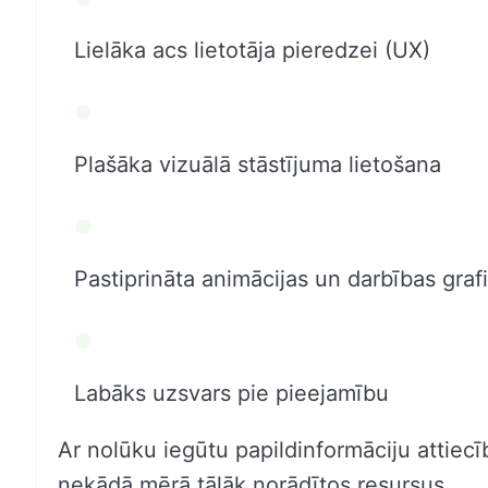
Lielāka acs lietotāja pieredzei (UX)
Plašāka vizuālā stāstījuma lietošana
Pastiprināta animācijas un darbības graf
Labāks uzsvars pie pieejamību
Ar nolūku iegūtu papildinformāciju attiec
nekādā mērā tālāk norādītos resursus.