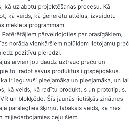
s, kā uzlabotu projektēšanas procesu. Kā
t, kā veids, kā ģenerētu attēlus, izveidotu
tnes meklētājprogrammām.
. Patērētājiem pārveidojoties par prasīgākiem,
as norāda vienkāršiem nolūkiem lietojamu pre
niedz pozitīvu pieredzi.
ājus arvien ļoti daudz uztrauc preču un
pie to, radot savus produktus ilgtspējīgākus.
ruka ir ieguvuši pieejamāka un pieejamāka, un lai
s, kā veids, kā radītu produktus un prototipus.
/VR un blokķēde. Šīs jaunās lietišķās zinātnes
pēja pārslēgties šķirņu, labākais veids, kā mēs
 mijiedarbojamies ceļu šiem.