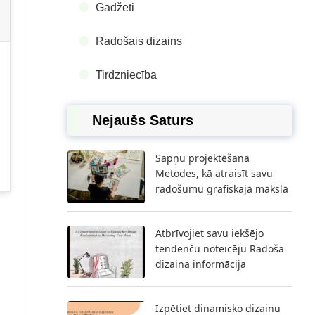
Gadžeti
Radošais dizains
Tirdzniecība
Nejaušs Saturs
Sapņu projektēšana
Metodes, kā atraisīt savu
radošumu grafiskajā mākslā
Atbrīvojiet savu iekšējo
tendenču noteicēju Radoša
dizaina informācija
Izpētiet dinamisko dizainu