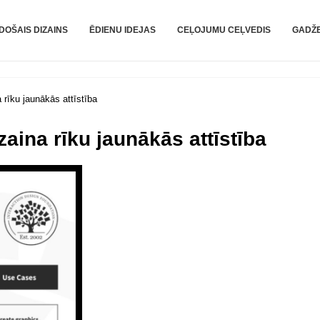
DOŠAIS DIZAINS
ĒDIENU IDEJAS
CEĻOJUMU CEĻVEDIS
GADŽE
 rīku jaunākās attīstība
zaina rīku jaunākās attīstība