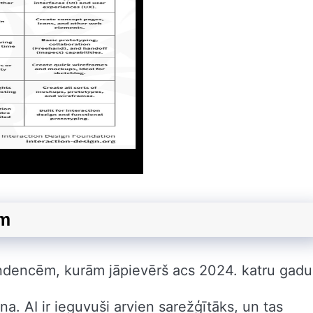
am
endencēm, kurām jāpievērš acs 2024. katru gadu
ana. AI ir ieguvuši arvien sarežģītāks, un tas