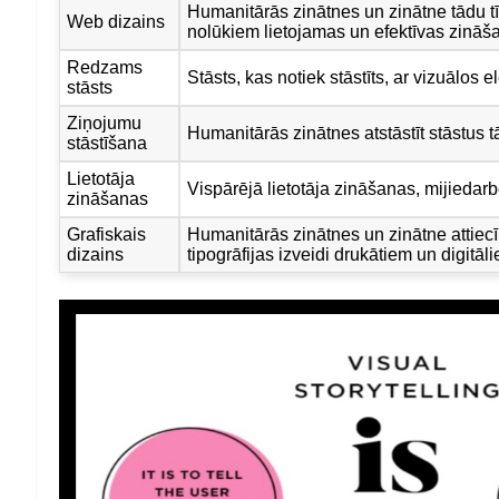
Humanitārās zinātnes un zinātne tādu tīm
Web dizains
nolūkiem lietojamas un efektīvas zinā
Redzams
Stāsts, kas notiek stāstīts, ar vizuālos 
stāsts
Ziņojumu
Humanitārās zinātnes atstāstīt stāstus t
stāstīšana
Lietotāja
Vispārējā lietotāja zināšanas, mijiedarboj
zināšanas
Grafiskais
Humanitārās zinātnes un zinātne attiecīb
dizains
tipogrāfijas izveidi drukātiem un digitā