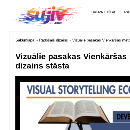
Sujiv.com
TIRDZNIECĪBA
RA
Sākumlapa
»
Radošais dizains
» Vizuālie pasakas Vienkāršas metod
Vizuālie pasakas Vienkāršas 
dizains stāsta