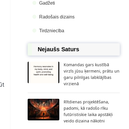
Gadžeti
Radošais dizains
Tirdzniecība
Nejaušs Saturs
Komandas gars kustībā
virzīs jūsu ķermeni, prātu un
garu pilnīgas labklājības
virzienā
ūt
Rītdienas projektēšana,
padomi, kā radošo rīku
futūristiskie laika apstākļi
veido dizaina nākotni