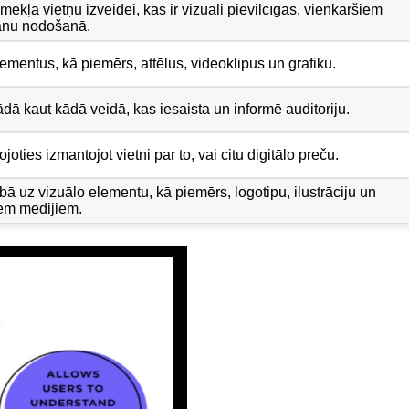
ekļa vietņu izveidei, kas ir vizuāli pievilcīgas, vienkāršiem
šanu nodošanā.
elementus, kā piemērs, attēlus, videoklipus un grafiku.
ādā kaut kādā veidā, kas iesaista un informē auditoriju.
oties izmantojot vietni par to, vai citu digitālo preču.
ā uz vizuālo elementu, kā piemērs, logotipu, ilustrāciju un
liem medijiem.