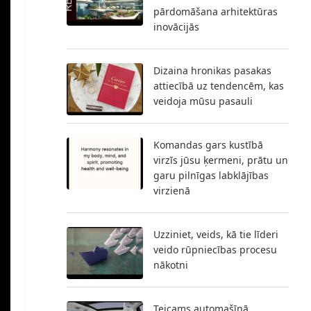
pārdomāšana arhitektūras
inovācijās
Dizaina hronikas pasakas
attiecībā uz tendencēm, kas
veidoja mūsu pasauli
Komandas gars kustībā
virzīs jūsu ķermeni, prātu un
garu pilnīgas labklājības
virzienā
Uzziniet, veids, kā tie līderi
veido rūpniecības procesu
nākotni
Teicams automašīnā