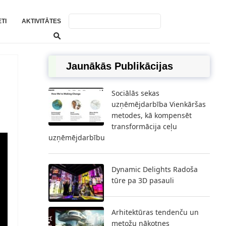
TI
AKTIVITĀTES
Jaunākās Publikācijas
Sociālās sekas
uzņēmējdarbība Vienkāršas
metodes, kā kompensēt
transformācija ceļu
uzņēmējdarbību
Dynamic Delights Radoša
tūre pa 3D pasauli
Arhitektūras tendenču un
metožu nākotnes