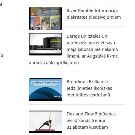
i
River Ramble Informācija
piekrastes piedzīvojumiem
Derīgs un iztēles un
paredzošs paceliet savu
māja kinozāli pie nākamo
ūs
līmeni, ar Augstākā likme
audiovizuālo aprīkojumu
Brendings Brilliance
Iedziļinieties ikoniskas
identitātes veidošanā
Flex and Flow 5 plūsmas
iesildīšanās treniņi
uzlabotām kustībām