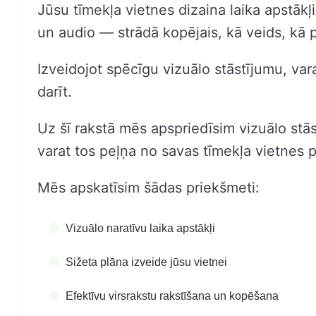
Jūsu tīmekļa vietnes dizaina laika apstākļi 
un audio — strādā kopējais, kā veids, kā p
Izveidojot spēcīgu vizuālo stāstījumu, vara
darīt.
Uz šī rakstā mēs apspriedīsim vizuālo stās
varat tos peļņa no savas tīmekļa vietnes p
Mēs apskatīsim šādas priekšmeti:
Vizuālo naratīvu laika apstākļi
Sižeta plāna izveide jūsu vietnei
Efektīvu virsrakstu rakstīšana un kopēšana