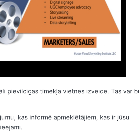
li pievilcīgas tīmekļa vietnes izveide. Tas var b
stījumu, kas informē apmeklētājiem, kas ir jūsu
pieejami.