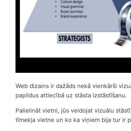
Web dizains ir dažāds nekā vienkārši vizuā
papildus attiecībā uz stāsta izstāstīšanu.
Palielināt vietni, jūs veidojat vizuālu stā
tīmekļa vietne un ko ka viņiem bija tur ir 