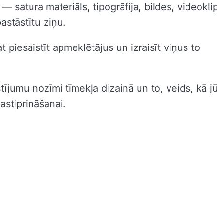
— satura materiāls, tipogrāfija, bildes, videoklip
astāstītu ziņu.
t piesaistīt apmeklētājus un izraisīt viņus to
tījumu nozīmi tīmekļa dizainā un to, veids, kā j
astiprināšanai.