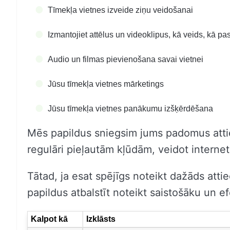
Tīmekļa vietnes izveide ziņu veidošanai
Izmantojiet attēlus un videoklipus, kā veids, kā pas
Audio un filmas pievienošana savai vietnei
Jūsu tīmekļa vietnes mārketings
Jūsu tīmekļa vietnes panākumu izšķērdēšana
Mēs papildus sniegsim jums padomus attie
regulāri pieļautām kļūdām, veidot internet
Tātad, ja esat spējīgs noteikt dažāds attie
papildus atbalstīt noteikt saistošāku un ef
Kalpot kā
Izklāsts