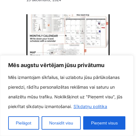
Mēs augstu vērtējam jūsu privātumu
JourneyJolt Ceļojumu plānošanas
ierīce, kas izraidīs jūs par to, kā
Mēs izmantojam sīkfailus, lai uzlabotu jūsu pārlūkošanas
28 marts, 2025
pieredzi, rādītu personalizētas reklāmas vai saturu un
analizētu mūsu trafiku. Noklikšķinot uz "Pieņemt visu", jūs
piekrītat sīkdatņu izmantošanai.
Sīkdatņu politika
Pielāgot
Noraidīt visu
Pieņemt visus