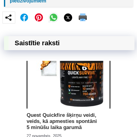
piedzīvojumiem
Saistītie raksti
Quest Quickfire šķirņu veidi,
veids, kā apmesties spontāni
5 minūšu laika garumā
27 novembris, 2025