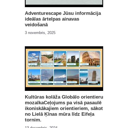
Adventurescape Jūsu informācija
ideālas ārtelpas ainavas
veidošanā
3 novembris, 2025
Kultūras kolāža Globālo orientieru
mozaīkaCeļojums pa visā pasaulē
ikoniskākajiem orientieriem, sākot
no Lielā Ķīnas mūra līdz Eifeļa
tornim.
13 decembris, 2024