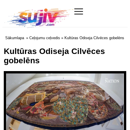
≡
Sujiv.com
Sākumlapa
»
Ceļojumu ceļvedis
» Kultūras Odiseja Cilvēces gobelēns
Kultūras Odiseja Cilvēces
gobelēns