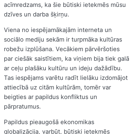
acīmredzams, ka šie būtiski ietekmēs mūsu
dzīves un darba šķirņu.
Viena no iespējamākajām interneta un
sociālo mediju sekām ir turpmāka kultūras
robežu izplūšana. Vecākiem pārvēršoties
par ciešāk saistītiem, ka viņiem bija tiek galā
ar ceļu plašāku kultūru un ideju dažādību.
Tas iespējams varētu radīt lielāku izdomājot
attiecībā uz citām kultūrām, tomēr var
beigties ar papildus konfliktus un
pārpratumus.
Papildus pieaugošā ekonomikas
globalizācija, varbūt, būtiski ietekmēs