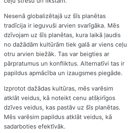
ceļu stresu un likstām.
Nesenā globalizētajā uz šīs planētas
tradīcija ir ieguvuši arvien svarīgāka. Mēs
dzīvojam uz šīs planētas, kura laikā ļaudis
no dažādām kultūrām tiek galā ar viens ceļu
otru arvien biežāk. Tas var beigties ar
pārpratumus un konfliktus. Alternatīvi tas ir
papildus apmācība un izaugsmes piegāde.
Izprotot dažādas kultūras, mēs varēsim
atklāt veidus, kā noteikt cenu atšķirīgos
dzīves veidus, kas pastāv uz šīs planētas.
Mēs varēsim papildus atklāt veidus, kā
sadarboties efektīvāk.