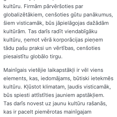
kultūru. Firmām pārvēršoties par
globalizētākiem, cenšoties gūtu panākumus,
šiem visticamāk, būs jāpielāgojas dažādām
kultūrām. Tas darīs radīt viendabīgāku
kultūru, ņemot vērā korporācijas pieņem
tādu pašu praksi un vērtības, cenšoties
piesaistītu globālo tirgu.
Mainīgais vietējie laikapstākļi ir vēl viens
elements, kas, iedomājams, būtiski ietekmēs
kultūru. Kļūstot klimatam, ļaudis visticamāk,
būs spiesti attīstīties jauniem apstākļiem.
Tas darīs novest uz jaunu kultūru rašanās,
kas ir pacelt piemērotas mainīgajam