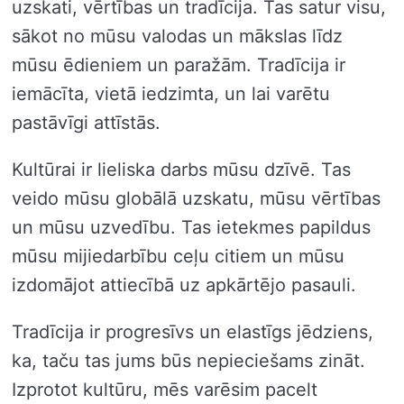
uzskati, vērtības un tradīcija. Tas satur visu,
sākot no mūsu valodas un mākslas līdz
mūsu ēdieniem un paražām. Tradīcija ir
iemācīta, vietā iedzimta, un lai varētu
pastāvīgi attīstās.
Kultūrai ir lieliska darbs mūsu dzīvē. Tas
veido mūsu globālā uzskatu, mūsu vērtības
un mūsu uzvedību. Tas ietekmes papildus
mūsu mijiedarbību ceļu citiem un mūsu
izdomājot attiecībā uz apkārtējo pasauli.
Tradīcija ir progresīvs un elastīgs jēdziens,
ka, taču tas jums būs nepieciešams zināt.
Izprotot kultūru, mēs varēsim pacelt