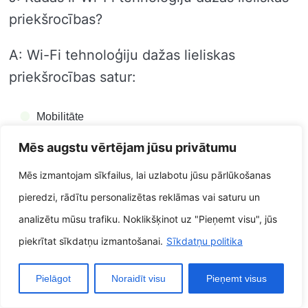
priekšrocības?
A: Wi-Fi tehnoloģiju dažas lieliskas
priekšrocības satur:
Mobilitāte
Mēs augstu vērtējam jūsu privātumu
Vieglums
Mēs izmantojam sīkfailus, lai uzlabotu jūsu pārlūkošanas
Tieša lietošana
pieredzi, rādītu personalizētas reklāmas vai saturu un
J: Kādi ir Wi-Fi tehnoloģiju neveiksmes?
analizētu mūsu trafiku. Noklikšķinot uz "Pieņemt visu", jūs
piekrītat sīkdatņu izmantošanai.
Sīkdatņu politika
Wi-Fi tehnoloģiju neveiksmes satur:
Pielāgot
Noraidīt visu
Pieņemt visus
Rūpes attiecībā uz drošību