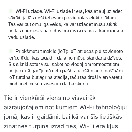
Wi-Fi uzlāde. Wi-Fi uzlāde ir ēra, kas atļauj uzlādēt
sīkrīki, ja tās nešķiet esam pievienotas elektrotīklam.
Tas var būt omulīgs veids, kā var uzlādēt mūsu sīkrīki,
un tas ir iemesls papildus praktiskāks nekā tradicionālā
vadu uzlāde.
Priekšmetu tīmeklis (IoT): IoT attiecas pie savienoto
ierīču tīklu, kas tagad ir daļa no mūsu standarta dzīves.
Šīs sīkrīki satur visu, sākot no viedajiem termostatiem
un jebkurā gadījumā ceļu pašbraucošām automašīnām.
IoT turpina būt agrīnā stadijā, taču tas droši vien varētu
modificēt mūsu dzīves un darba šķirņu.
Tie ir vienkārši viens no visvairāk
aizraujošajiem notikumiem Wi-Fi tehnoloģiju
jomā, kas ir gaidāmi. Lai kā var šīs lietišķās
zinātnes turpina izrādīties, Wi-Fi ēra kļūs