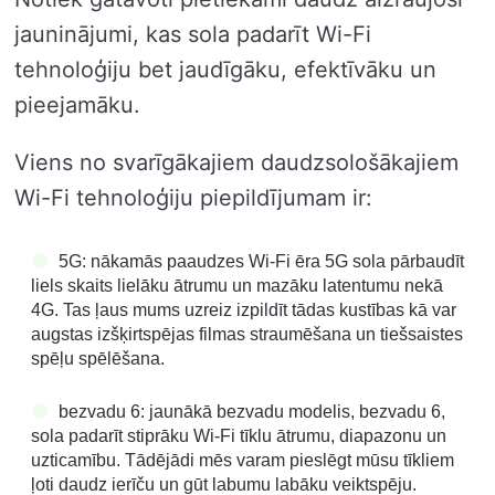
jauninājumi, kas sola padarīt Wi-Fi
tehnoloģiju bet jaudīgāku, efektīvāku un
pieejamāku.
Viens no svarīgākajiem daudzsološākajiem
Wi-Fi tehnoloģiju piepildījumam ir:
5G: nākamās paaudzes Wi-Fi ēra 5G sola pārbaudīt
liels skaits lielāku ātrumu un mazāku latentumu nekā
4G. Tas ļaus mums uzreiz izpildīt tādas kustības kā var
augstas izšķirtspējas filmas straumēšana un tiešsaistes
spēļu spēlēšana.
bezvadu 6: jaunākā bezvadu modelis, bezvadu 6,
sola padarīt stiprāku Wi-Fi tīklu ātrumu, diapazonu un
uzticamību. Tādējādi mēs varam pieslēgt mūsu tīkliem
ļoti daudz ierīču un gūt labumu labāku veiktspēju.