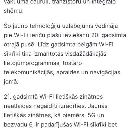
vakuuma cauruli, tranzistoru un integrālo
shēmu.
Šo jauno tehnoloģiju uzlabojums vedināja
pie Wi-Fi ierīču plašu ieviešanu 20. gadsimta
otrajā pusē. Līdz gadsimta beigām Wi-Fi
sīkrīki tika izmantotas visdažādākajās
lietojumprogrammās, tostarp
telekomunikācijās, apraides un navigācijas
jomā.
21. gadsimtā Wi-Fi lietišķās zinātnes
neatlaidās negaidīti izrādīties. Jaunās
lietišķās zinātnes, kā piemērs, 5G un
bezvadu 6, ir padarījušas Wi-Fi sīkrīki bet