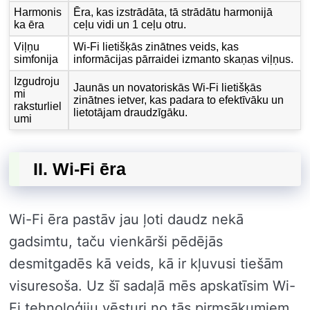
Harmonis
Ēra, kas izstrādāta, tā strādātu harmonijā
ka ēra
ceļu vidi un 1 ceļu otru.
Viļņu
Wi-Fi lietišķās zinātnes veids, kas
simfonija
informācijas pārraidei izmanto skaņas viļņus.
Izgudroju
Jaunās un novatoriskās Wi-Fi lietišķās
mi
zinātnes ietver, kas padara to efektīvāku un
raksturliel
lietotājam draudzīgāku.
umi
II. Wi-Fi ēra
Wi-Fi ēra pastāv jau ļoti daudz nekā
gadsimtu, taču vienkārši pēdējās
desmitgadēs kā veids, kā ir kļuvusi tiešām
visuresoša. Uz šī sadaļā mēs apskatīsim Wi-
Fi tehnoloģiju vēsturi no tās pirmsākumiem