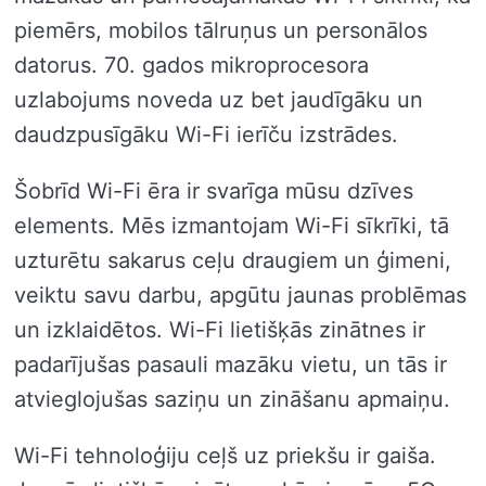
piemērs, mobilos tālruņus un personālos
datorus. 70. gados mikroprocesora
uzlabojums noveda uz bet jaudīgāku un
daudzpusīgāku Wi-Fi ierīču izstrādes.
Šobrīd Wi-Fi ēra ir svarīga mūsu dzīves
elements. Mēs izmantojam Wi-Fi sīkrīki, tā
uzturētu sakarus ceļu draugiem un ģimeni,
veiktu savu darbu, apgūtu jaunas problēmas
un izklaidētos. Wi-Fi lietišķās zinātnes ir
padarījušas pasauli mazāku vietu, un tās ir
atvieglojušas saziņu un zināšanu apmaiņu.
Wi-Fi tehnoloģiju ceļš uz priekšu ir gaiša.