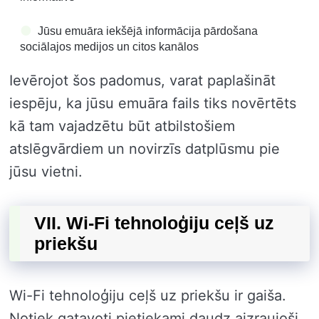
Jūsu emuāra iekšējā informācija pārdošana
sociālajos medijos un citos kanālos
Ievērojot šos padomus, varat paplašināt
iespēju, ka jūsu emuāra fails tiks novērtēts
kā tam vajadzētu būt atbilstošiem
atslēgvārdiem un novirzīs datplūsmu pie
jūsu vietni.
VII. Wi-Fi tehnoloģiju ceļš uz
priekšu
Wi-Fi tehnoloģiju ceļš uz priekšu ir gaiša.
Notiek gatavoti pietiekami daudz aizraujoši