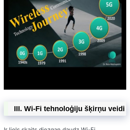
III. Wi-Fi tehnoloģiju šķirņu veidi
Ir liels skaits diezgan daudz Wi-Fi