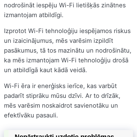
nodrošināt iespēju Wi-Fi lietišķās zinātnes
izmantojam atbildīgi.
Izprotot Wi-Fi tehnoloģiju iespējamos riskus
un izaicinājumus, mēs varēsim izpildīt
pasākumus, tā tos mazinātu un nodrošinātu,
ka mēs izmantojam Wi-Fi tehnoloģiju drošā
un atbildīgā kaut kādā veidā.
Wi-Fi ēra ir enerģisks ierīce, kas varbūt
padarīt stiprāku mūsu dzīvi. Ar to drīzāk,
mēs varēsim noskaidrot savienotāku un
efektīvāku pasauli.
Nepārtraukti uzdotie problēmas