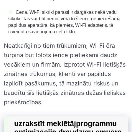
Cena. Wi-Fi sīkrīki parasti ir dārgākas nekā vadu
sīkrīki. Tas var būt ņemot vērā to šiem ir nepieciešama
papildus aparatūra, kā piemērs, Wi-Fi adapteris, tā
izveidotu savienojumu ceļu tīklu.
Neatkarīgi no tiem trūkumiem, Wi-Fi ēra
turpina būt lolots ierīce pietiekami daudz
vecākiem un firmām. Izprotot Wi-Fi lietišķās
zinātnes trūkumus, klienti var papildus
izpildīt pasākumus, tā mazinātu riskus un
baudītu šīs lietišķās zinātnes dažas lieliskas
priekšrocības.
uzrakstīt meklētājprogrammu
optimizācija draudzīgu emuāra