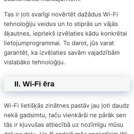
Tas ir ļoti svarīgi novērtēt dažādus Wi-Fi
tehnoloģiju veidus un to stiprās un vājās
šķautnes, iepriekš izvēlaties kādu konkrētai
lietojumprogrammai. To darot, jūs varat
garantēt, ka izvēlaties savām vajadzībām
vislabāko tehnoloģiju.
II. Wi-Fi ēra
Wi-Fi lietišķās zinātnes pastāv jau ļoti daudz
nekā gadsimtu, taču vienkārši ne pārāk sen
tās ir kļuvušas attiecībā uz nozīmīgu mūsu