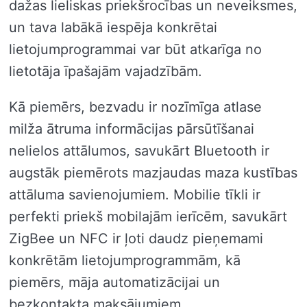
dažas lieliskas priekšrocības un neveiksmes,
un tava labākā iespēja konkrētai
lietojumprogrammai var būt atkarīga no
lietotāja īpašajām vajadzībām.
Kā piemērs, bezvadu ir nozīmīga atlase
milža ātruma informācijas pārsūtīšanai
nelielos attālumos, savukārt Bluetooth ir
augstāk piemērots mazjaudas maza kustības
attāluma savienojumiem. Mobilie tīkli ir
perfekti priekš mobilajām ierīcēm, savukārt
ZigBee un NFC ir ļoti daudz pieņemami
konkrētām lietojumprogrammām, kā
piemērs, māja automatizācijai un
bezkontakta maksājumiem.