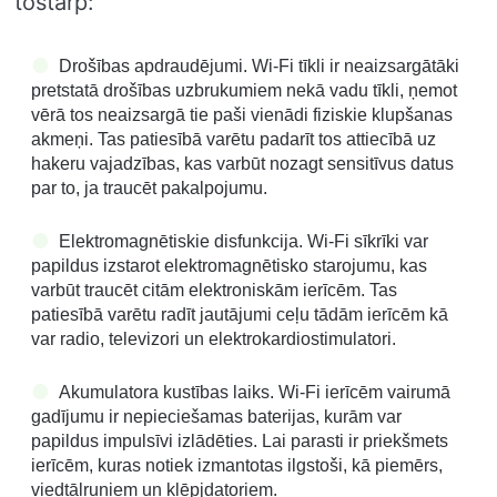
tostarp:
Drošības apdraudējumi. Wi-Fi tīkli ir neaizsargātāki
pretstatā drošības uzbrukumiem nekā vadu tīkli, ņemot
vērā tos neaizsargā tie paši vienādi fiziskie klupšanas
akmeņi. Tas patiesībā varētu padarīt tos attiecībā uz
hakeru vajadzības, kas varbūt nozagt sensitīvus datus
par to, ja traucēt pakalpojumu.
Elektromagnētiskie disfunkcija. Wi-Fi sīkrīki var
papildus izstarot elektromagnētisko starojumu, kas
varbūt traucēt citām elektroniskām ierīcēm. Tas
patiesībā varētu radīt jautājumi ceļu tādām ierīcēm kā
var radio, televizori un elektrokardiostimulatori.
Akumulatora kustības laiks. Wi-Fi ierīcēm vairumā
gadījumu ir nepieciešamas baterijas, kurām var
papildus impulsīvi izlādēties. Lai parasti ir priekšmets
ierīcēm, kuras notiek izmantotas ilgstoši, kā piemērs,
viedtālruņiem un klēpjdatoriem.