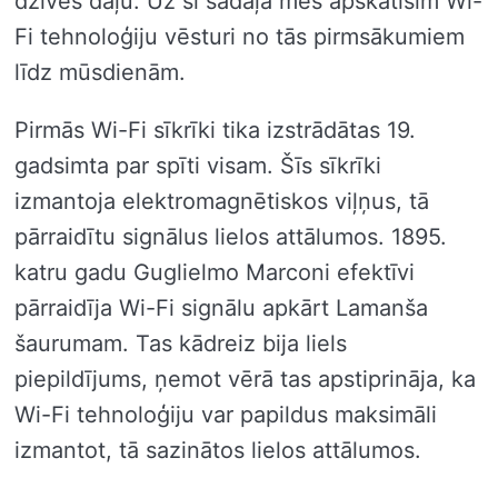
dzīves daļu. Uz šī sadaļā mēs apskatīsim Wi-
Fi tehnoloģiju vēsturi no tās pirmsākumiem
līdz mūsdienām.
Pirmās Wi-Fi sīkrīki tika izstrādātas 19.
gadsimta par spīti visam. Šīs sīkrīki
izmantoja elektromagnētiskos viļņus, tā
pārraidītu signālus lielos attālumos. 1895.
katru gadu Guglielmo Marconi efektīvi
pārraidīja Wi-Fi signālu apkārt Lamanša
šaurumam. Tas kādreiz bija liels
piepildījums, ņemot vērā tas apstiprināja, ka
Wi-Fi tehnoloģiju var papildus maksimāli
izmantot, tā sazinātos lielos attālumos.