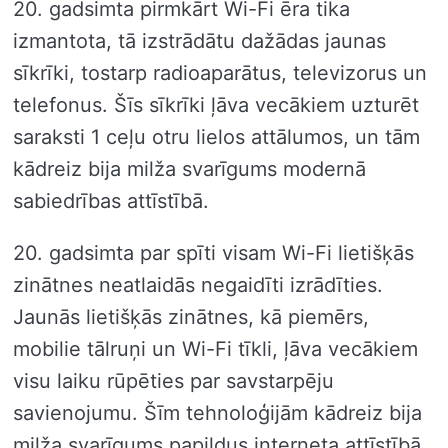
20. gadsimta pirmkārt Wi-Fi ēra tika
izmantota, tā izstrādātu dažādas jaunas
sīkrīki, tostarp radioaparātus, televizorus un
telefonus. Šīs sīkrīki ļāva vecākiem uzturēt
saraksti 1 ceļu otru lielos attālumos, un tām
kādreiz bija milža svarīgums modernā
sabiedrības attīstībā.
20. gadsimta par spīti visam Wi-Fi lietišķās
zinātnes neatlaidās negaidīti izrādīties.
Jaunās lietišķās zinātnes, kā piemērs,
mobilie tālruņi un Wi-Fi tīkli, ļāva vecākiem
visu laiku rūpēties par savstarpēju
savienojumu. Šīm tehnoloģijām kādreiz bija
milža svarīgums papildus interneta attīstībā,