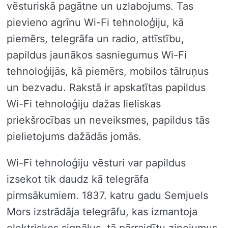
vēsturiskā pagātne un uzlabojums. Tas
pievieno agrīnu Wi-Fi tehnoloģiju, kā
piemērs, telegrāfa un radio, attīstību,
papildus jaunākos sasniegumus Wi-Fi
tehnoloģijās, kā piemērs, mobilos tālruņus
un bezvadu. Rakstā ir apskatītas papildus
Wi-Fi tehnoloģiju dažas lieliskas
priekšrocības un neveiksmes, papildus tās
pielietojums dažādās jomās.
Wi-Fi tehnoloģiju vēsturi var papildus
izsekot tik daudz kā telegrāfa
pirmsākumiem. 1837. katru gadu Semjuels
Mors izstrādāja telegrāfu, kas izmantoja
elektriskos signālus, tā pārraidītu ziņojumus