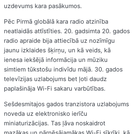
uzdevums kara pasākumos.
Pēc Pirmā globālā kara radio atzinība
neatlaidās attīstīties. 20. gadsimta 20. gados
radio apraide bija attiecībā uz nozīmīgu
jaunu izklaides šķirņu, un kā veids, kā
ienesa iekšējā informācija un mūziku
simtiem tūkstošu indivīdu mājā. 30. gados
televīzijas uzlabojums bet ļoti daudz
paplašināja Wi-Fi sakaru varbūtības.
Sešdesmitajos gados tranzistora uzlabojums
noveda uz elektronisko ierīču
miniaturizācijas. Tas ļāva noskaidrot
mazākas un pārnēsājamākas Wi-Fi sīkrīki, kā