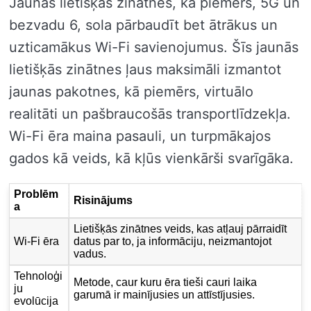
Jaunās lietišķās zinātnes, kā piemērs, 5G un
bezvadu 6, sola pārbaudīt bet ātrākus un
uzticamākus Wi-Fi savienojumus. Šīs jaunās
lietišķās zinātnes ļaus maksimāli izmantot
jaunas pakotnes, kā piemērs, virtuālo
realitāti un pašbraucošās transportlīdzekļa.
Wi-Fi ēra maina pasauli, un turpmākajos
gados kā veids, kā kļūs vienkārši svarīgāka.
Problēm
Risinājums
a
Lietišķās zinātnes veids, kas atļauj pārraidīt
Wi-Fi ēra
datus par to, ja informāciju, neizmantojot
vadus.
Tehnoloģi
Metode, caur kuru ēra tieši cauri laika
ju
garumā ir mainījusies un attīstījusies.
evolūcija